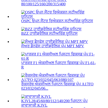
80/100/125/160/200/315/400
OSPC ਓਪਨ ਸੈਂਟਰ ਰਿਐਕਸ਼ਨ ਸਟੀਅਰਿੰਗ ਯੂਨਿਟਸ
BZZ ਹਾਈਡ੍ਰੌਲਿਕ ਸਟੀਅਰਿੰਗ ਯੂਨਿਟਸ
ਸੌਅਰ ਡੈਨਫੋਸ ਹਾਈਡ੍ਰੌਲਿਕ ਪੰਪ MPT MPV
ਪਾਰਕਰ F1 ਐਕਸੀਅਲ ਪਿਸਟਨ ਫਿਕਸਡ ਪੰਪ F1-61-
R
ਰੈਕਸਰੋਥ ਐਕਸੀਅਲ ਪਿਸਟਨ ਫਿਕਸਡ ਪੰਪ A17FO
023/032/045/06...
ਕਾਵਾਸਾਕੀ K3VL