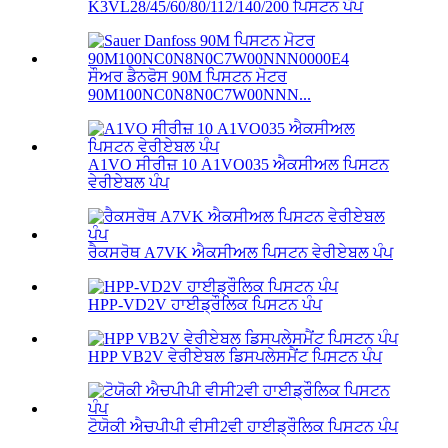
K3VL28/45/60/80/112/140/200 ਪਿਸਟਨ ਪੰਪ
ਸੌਅਰ ਡੈਨਫੋਸ 90M ਪਿਸਟਨ ਮੋਟਰ
90M100NC0N8N0C7W00NNN...
A1VO ਸੀਰੀਜ਼ 10 A1VO035 ਐਕਸੀਅਲ ਪਿਸਟਨ
ਵੇਰੀਏਬਲ ਪੰਪ
ਰੈਕਸਰੋਥ A7VK ਐਕਸੀਅਲ ਪਿਸਟਨ ਵੇਰੀਏਬਲ ਪੰਪ
HPP-VD2V ਹਾਈਡ੍ਰੌਲਿਕ ਪਿਸਟਨ ਪੰਪ
HPP VB2V ਵੇਰੀਏਬਲ ਡਿਸਪਲੇਸਮੈਂਟ ਪਿਸਟਨ ਪੰਪ
ਟੋਯੋਕੀ ਐਚਪੀਪੀ ਵੀਸੀ2ਵੀ ਹਾਈਡ੍ਰੌਲਿਕ ਪਿਸਟਨ ਪੰਪ