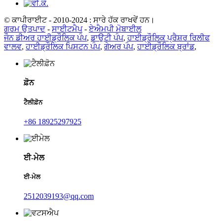
© ਕਾਪੀਰਾਈਟ - 2010-2024 : ਸਾਰੇ ਹੱਕ ਰਾਖਵੇਂ ਹਨ।
ਗਰਮ ਉਤਪਾਦ
-
ਸਾਈਟਮੈਪ
-
ਏਐਮਪੀ ਮੋਬਾਈਲ
ਜੌਨ ਡੀਅਰ ਹਾਈਡ੍ਰੌਲਿਕ ਪੰਪ
,
ਡਾਉਟੀ ਪੰਪ
,
ਹਾਈਡ੍ਰੌਲਿਕ ਪ੍ਰੈਸ਼ਰ ਰਿਲੀਫ
ਵਾਲਵ
,
ਹਾਈਡ੍ਰੌਲਿਕ ਪਿਸਟਨ ਪੰਪ
,
ਗੇਅਰ ਪੰਪ
,
ਹਾਈਡ੍ਰੌਲਿਕ ਬ੍ਰਾਂਡ
,
ਫ਼ੋਨ
ਟੈਲੀਫ਼ੋਨ
+86 18925297925
ਈ-ਮੇਲ
ਈ-ਮੇਲ
2512039193@qq.com