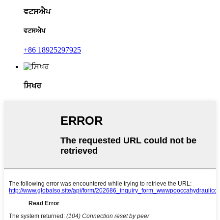
ਵਟਸਐਪ
ਵਟਸਐਪ
+86 18925297925
ਸਿਖਰ