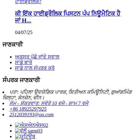
ਕੀ ਇੱਕ ਹਾਈਡ੍ਰੌਲਿਕ ਪਿਸਟਨ ਪੰਪ ਨਿਊਮੈਟਿਕ ਹੈ
ਜਾਂ H...
04/07/25
ਜਾਣਕਾਰੀ
ਅਕਸਰ ਪੁੱਛੇ ਜਾਂਦੇ ਸਵਾਲ
ਸਾਡੇ ਬਾਰੇ
ਸਾਡੇ ਨਾਲ ਸੰਪਰਕ ਕਰੋ
ਸੰਪਰਕ ਜਾਣਕਾਰੀ
ਪਤਾ: ਪਹਿਲਾ ਉਦਯੋਗਿਕ ਪਾਰਕ, ​​ਸ਼ਿਤੀਅਨ ਕਮਿਊਨਿਟੀ, ਗੁਆਂਗਮਿੰਗ
ਜ਼ਿਲ੍ਹਾ, ਸ਼ੇਨਜ਼ੇਨ, ਚੀਨ।
ਸੋਮ - ਸ਼ੁੱਕਰਵਾਰ: ਸਵੇਰੇ 10 ਵਜੇ - ਸ਼ਾਮ 7 ਵਜੇ
+86 18925297925
2512039193@qq.com