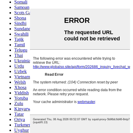
Somali
Samoan
Scots Gaelic
Shona
Sindhi
Sundanese
Swahili
Tajik
Tamil
Telugu
Thai
Ukrainian
Urdu
Uzbek
Vietnamese
Welsh
Xhosa
Yiddish
Yoruba
Zulu
Kinyarwanda
Tatar
Oriya
Turkmen
Uyghur