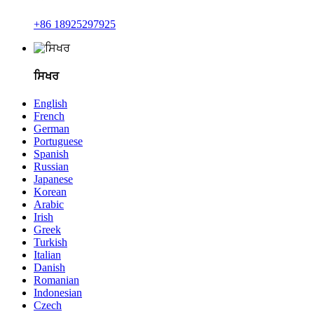
+86 18925297925
ਸਿਖਰ
English
French
German
Portuguese
Spanish
Russian
Japanese
Korean
Arabic
Irish
Greek
Turkish
Italian
Danish
Romanian
Indonesian
Czech